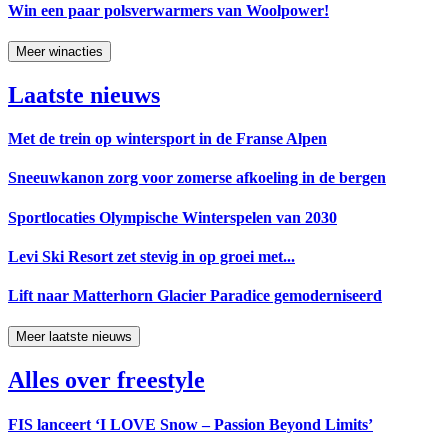
Win een paar polsverwarmers van Woolpower!
Meer winacties
Laatste nieuws
Met de trein op wintersport in de Franse Alpen
Sneeuwkanon zorg voor zomerse afkoeling in de bergen
Sportlocaties Olympische Winterspelen van 2030
Levi Ski Resort zet stevig in op groei met...
Lift naar Matterhorn Glacier Paradice gemoderniseerd
Meer laatste nieuws
Alles over freestyle
FIS lanceert ‘I LOVE Snow – Passion Beyond Limits’