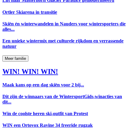
Lift naar Matterhorn Glacier Paradice gemoderniseerd
Ortler Skiarena in transitie
Skiën én winterwandelen in Nauders voor wintersporters die
alles...
Een unieke wintermix met culturele rijkdom en verrassende
natuur
Meer familie
WIN! WIN! WIN!
Maak kans op een dag skiën voor 2 bij...
Dit zijn de winnaars van de WintersportGids-winacties van
dit...
Win de coolste heren ski-outfit van Protest
WIN een Ortovox Ravine 34 freeride rugzak