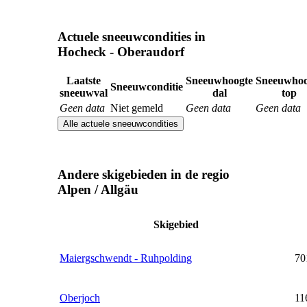
Actuele sneeuwcondities in
Hocheck - Oberaudorf
Laatste
Sneeuwhoogte
Sneeuwhoo
Sneeuwconditie
sneeuwval
dal
top
Geen data
Niet gemeld
Geen data
Geen data
Alle actuele sneeuwcondities
Andere skigebieden in de regio
Alpen / Allgäu
Skigebied
Maiergschwendt - Ruhpolding
70
Oberjoch
11