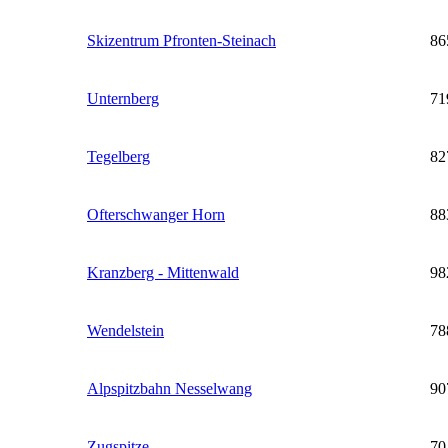
Skizentrum Pfronten-Steinach
86
Unternberg
71
Tegelberg
82
Ofterschwanger Horn
88
Kranzberg - Mittenwald
98
Wendelstein
78
Alpspitzbahn Nesselwang
90
Zugspitze
70