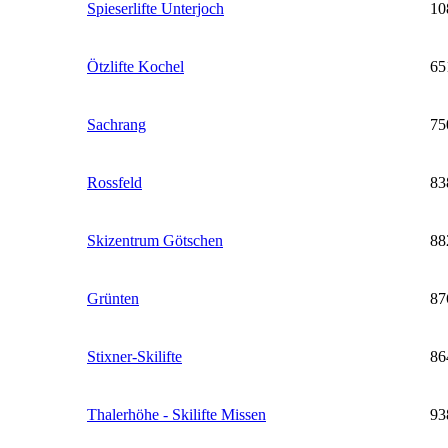
Spieserlifte Unterjoch
10
Ötzlifte Kochel
65
Sachrang
75
Rossfeld
83
Skizentrum Götschen
88
Grünten
87
Stixner-Skilifte
86
Thalerhöhe - Skilifte Missen
93