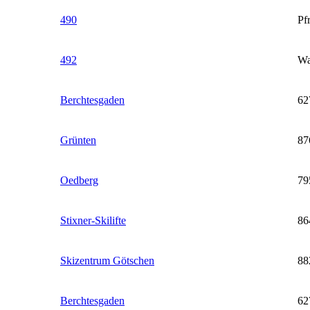
490
Pf
492
Wa
Berchtesgaden
62
Grünten
87
Oedberg
79
Stixner-Skilifte
86
Skizentrum Götschen
88
Berchtesgaden
62