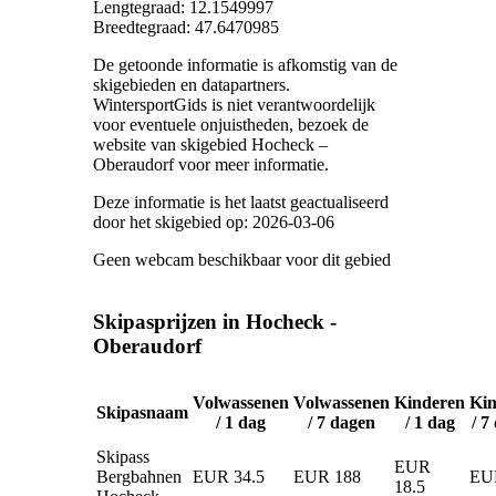
Lengtegraad: 12.1549997
Breedtegraad: 47.6470985
De getoonde informatie is afkomstig van de
skigebieden en datapartners.
WintersportGids is niet verantwoordelijk
voor eventuele onjuistheden, bezoek de
website van skigebied Hocheck –
Oberaudorf voor meer informatie.
Deze informatie is het laatst geactualiseerd
door het skigebied op: 2026-03-06
Geen webcam beschikbaar voor dit gebied
Skipasprijzen in Hocheck -
Oberaudorf
Volwassenen
Volwassenen
Kinderen
Kin
Skipasnaam
/ 1 dag
/ 7 dagen
/ 1 dag
/ 7
Skipass
EUR
Bergbahnen
EUR 34.5
EUR 188
EU
18.5