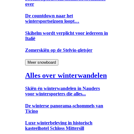
over
De countdown naar het
wintersportseizoen loopt…
Skihelm wordt verplicht voor iedereen in
Italië
Zomerskiën op de Stelvio-gletsjer
Meer snowboard
Alles over winterwandelen
Skiën én winterwandelen in Nauders
voor wintersporters die alles...
De winterse panorama-schommels van
Ticino
Luxe winterbeleving in historisch
kasteelhotel Schloss Mittersill