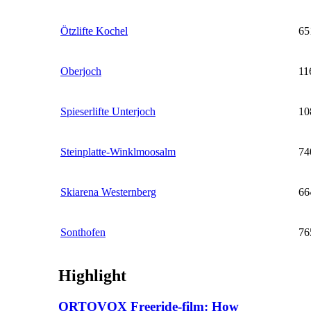
Ötzlifte Kochel
65
Oberjoch
11
Spieserlifte Unterjoch
10
Steinplatte-Winklmoosalm
74
Skiarena Westernberg
66
Sonthofen
76
Highlight
ORTOVOX Freeride-film: How