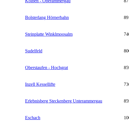
Kolben - Oberammergau
87
Bolsterlang Hörnerbahn
89
Steinplatte Winklmoosalm
74
Sudelfeld
80
Oberstaufen - Hochgrat
85
Inzell Kessellifte
73
Erlebnisberg Steckenberg Unterammergau
85
Eschach
10