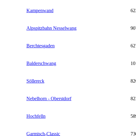
Kampenwand
62
Alpspitzbahn Nesselwang
90
Berchtesgaden
62
Balderschwang
10
Söllereck
82
Nebelhorn - Oberstdorf
82
Hochfelln
58
Garmisch-Classic
73