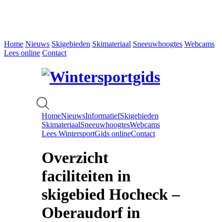
Home
Nieuws
Skigebieden
Skimateriaal
Sneeuwhoogtes
Webcams
Lees online
Contact
Home
Nieuws
Informatief
Skigebieden
Skimateriaal
Sneeuwhoogtes
Webcams
Lees WintersportGids online
Contact
Overzicht
faciliteiten in
skigebied Hocheck –
Oberaudorf in