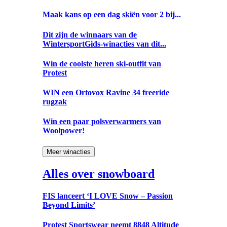
Maak kans op een dag skiën voor 2 bij...
Dit zijn de winnaars van de
WintersportGids-winacties van dit...
Win de coolste heren ski-outfit van
Protest
WIN een Ortovox Ravine 34 freeride
rugzak
Win een paar polsverwarmers van
Woolpower!
Meer winacties
Alles over snowboard
FIS lanceert ‘I LOVE Snow – Passion
Beyond Limits’
Protest Sportswear neemt 8848 Altitude