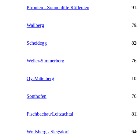
Pfronten - Sonnenlifte Röfleuten
91
Wallberg
79
Scheidegg
82
Weiler-Simmerberg
76
Oy-Mittelberg
10
Sonthofen
76
Fischbachau/Leitzachtal
81
Wolfsberg - Siegsdorf
64