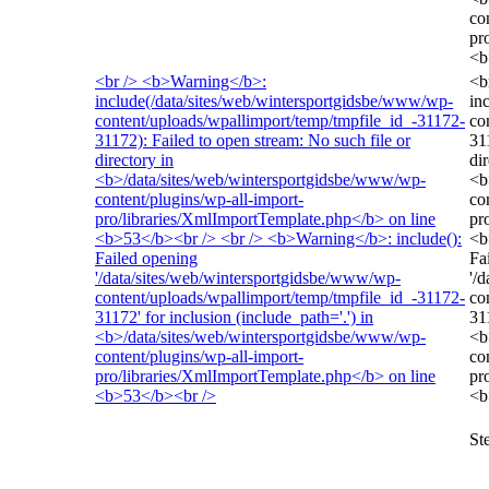
co
pr
<b
<br /> <b>Warning</b>:
<b
include(/data/sites/web/wintersportgidsbe/www/wp-
in
content/uploads/wpallimport/temp/tmpfile_id_-31172-
co
31172): Failed to open stream: No such file or
31
directory in
dir
<b>/data/sites/web/wintersportgidsbe/www/wp-
<b
content/plugins/wp-all-import-
co
pro/libraries/XmlImportTemplate.php</b> on line
pr
<b>53</b><br /> <br /> <b>Warning</b>: include():
<b
Failed opening
Fa
'/data/sites/web/wintersportgidsbe/www/wp-
'/
content/uploads/wpallimport/temp/tmpfile_id_-31172-
co
31172' for inclusion (include_path='.') in
31
<b>/data/sites/web/wintersportgidsbe/www/wp-
<b
content/plugins/wp-all-import-
co
pro/libraries/XmlImportTemplate.php</b> on line
pr
<b>53</b><br />
<b
St