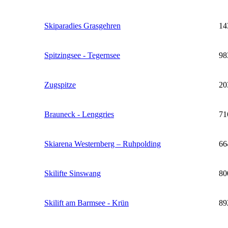
Skiparadies Grasgehren
14
Spitzingsee - Tegernsee
98
Zugspitze
20
Brauneck - Lenggries
71
Skiarena Westernberg – Ruhpolding
66
Skilifte Sinswang
80
Skilift am Barmsee - Krün
89