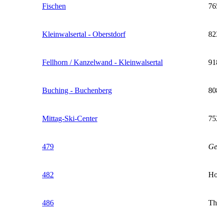
Fischen
76
Kleinwalsertal - Oberstdorf
82
Fellhorn / Kanzelwand - Kleinwalsertal
91
Buching - Buchenberg
80
Mittag-Ski-Center
75
479
Ge
482
Ho
486
Th