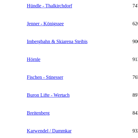
Hündle - Thalkirchdorf
74
Jenner - Königssee
62
Imbergbahn & Skiarena Steibis
90
Hörnle
91
Fischen - Stinesser
76
Buron Lifte - Wertach
89
Breitenberg
84
Karwendel / Dammkar
93