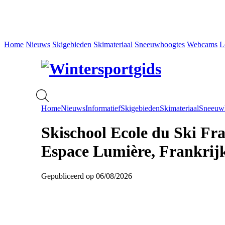
Home
Nieuws
Skigebieden
Skimateriaal
Sneeuwhoogtes
Webcams
L
Home
Nieuws
Informatief
Skigebieden
Skimateriaal
Sneeuw
Skischool Ecole du Ski Fra
Espace Lumière, Frankrij
Gepubliceerd op 06/08/2026