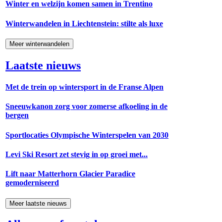
Winter en welzijn komen samen in Trentino
Winterwandelen in Liechtenstein: stilte als luxe
Meer winterwandelen
Laatste nieuws
Met de trein op wintersport in de Franse Alpen
Sneeuwkanon zorg voor zomerse afkoeling in de
bergen
Sportlocaties Olympische Winterspelen van 2030
Levi Ski Resort zet stevig in op groei met...
Lift naar Matterhorn Glacier Paradice
gemoderniseerd
Meer laatste nieuws