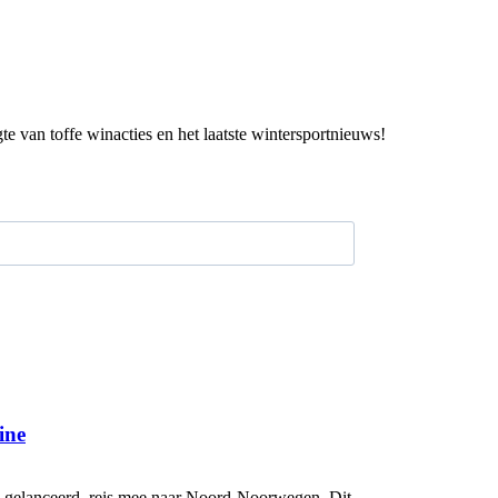
gte van toffe winacties en het laatste wintersportnieuws!
ine
elanceerd, reis mee naar Noord-Noorwegen. Dit...