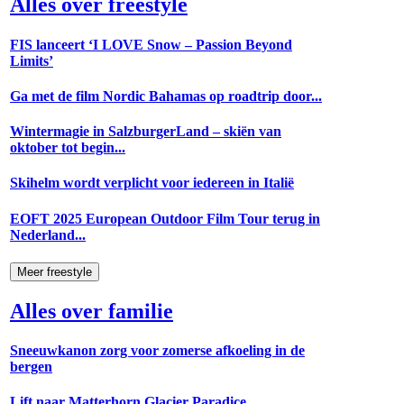
Alles over freestyle
FIS lanceert ‘I LOVE Snow – Passion Beyond
Limits’
Ga met de film Nordic Bahamas op roadtrip door...
Wintermagie in SalzburgerLand – skiën van
oktober tot begin...
Skihelm wordt verplicht voor iedereen in Italië
EOFT 2025 European Outdoor Film Tour terug in
Nederland...
Meer freestyle
Alles over familie
Sneeuwkanon zorg voor zomerse afkoeling in de
bergen
Lift naar Matterhorn Glacier Paradice