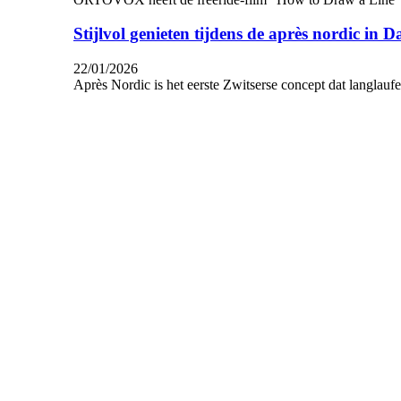
Stijlvol genieten tijdens de après nordic in D
22/01/2026
Après Nordic is het eerste Zwitserse concept dat langlau