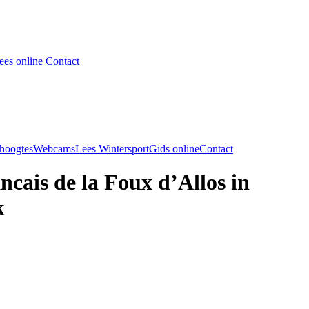
ees online
Contact
hoogtes
Webcams
Lees WintersportGids online
Contact
ncais de la Foux d’Allos in
k