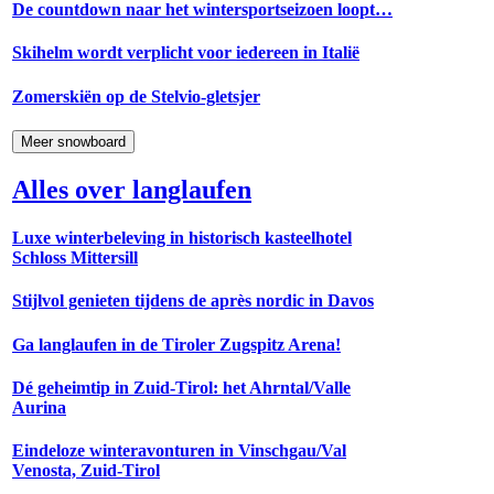
De countdown naar het wintersportseizoen loopt…
Skihelm wordt verplicht voor iedereen in Italië
Zomerskiën op de Stelvio-gletsjer
Meer snowboard
Alles over langlaufen
Luxe winterbeleving in historisch kasteelhotel
Schloss Mittersill
Stijlvol genieten tijdens de après nordic in Davos
Ga langlaufen in de Tiroler Zugspitz Arena!
Dé geheimtip in Zuid-Tirol: het Ahrntal/Valle
Aurina
Eindeloze winteravonturen in Vinschgau/Val
Venosta, Zuid-Tirol