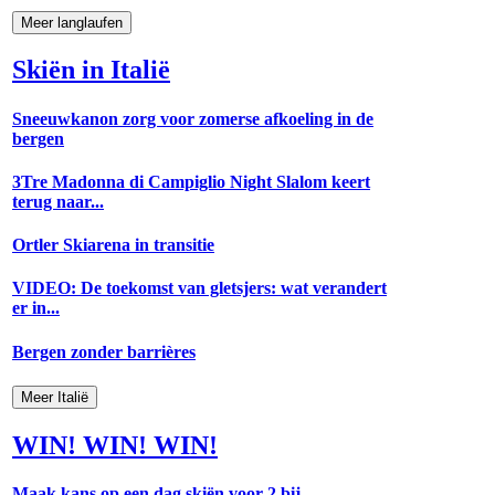
Meer langlaufen
Skiën in Italië
Sneeuwkanon zorg voor zomerse afkoeling in de
bergen
3Tre Madonna di Campiglio Night Slalom keert
terug naar...
Ortler Skiarena in transitie
VIDEO: De toekomst van gletsjers: wat verandert
er in...
Bergen zonder barrières
Meer Italië
WIN! WIN! WIN!
Maak kans op een dag skiën voor 2 bij...