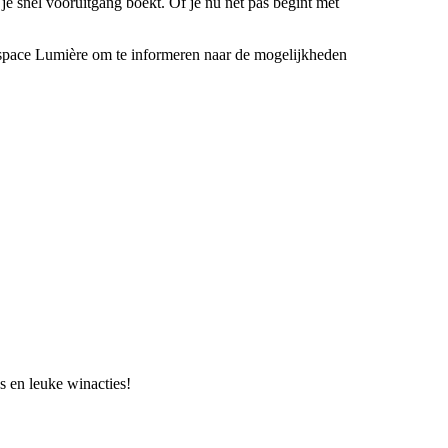
je snel vooruitgang boekt. Of je nu net pas begint met
Espace Lumière om te informeren naar de mogelijkheden
s en leuke winacties!