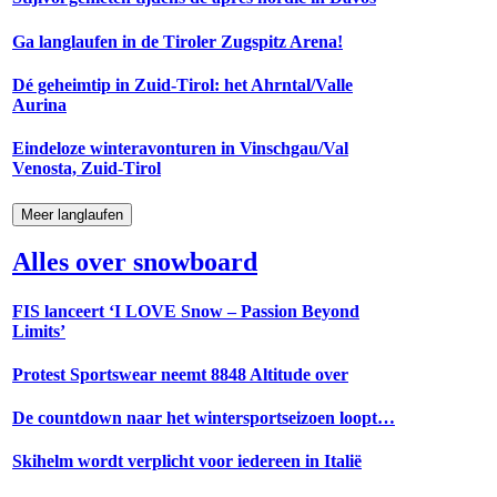
Ga langlaufen in de Tiroler Zugspitz Arena!
Dé geheimtip in Zuid-Tirol: het Ahrntal/Valle
Aurina
Eindeloze winteravonturen in Vinschgau/Val
Venosta, Zuid-Tirol
Meer langlaufen
Alles over snowboard
FIS lanceert ‘I LOVE Snow – Passion Beyond
Limits’
Protest Sportswear neemt 8848 Altitude over
De countdown naar het wintersportseizoen loopt…
Skihelm wordt verplicht voor iedereen in Italië