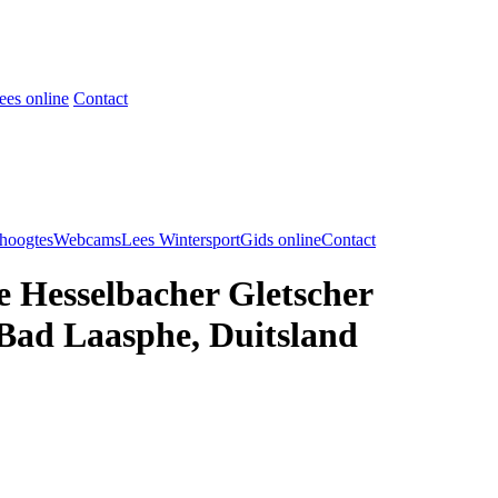
ees online
Contact
hoogtes
Webcams
Lees WintersportGids online
Contact
e Hesselbacher Gletscher
 Bad Laasphe, Duitsland