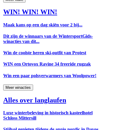
WIN! WIN! WIN!
Maak kans op een dag skiën voor 2 bij...
Dit zijn de winnaars van de WintersportGids-
winacties van dit...
Win de coolste heren ski-outfit van Protest
WIN een Ortovox Ravine 34 freeride rugzak
Win een paar polsverwarmers van Woolpower!
Meer winacties
Alles over langlaufen
Luxe winterbeleving in historisch kasteelhotel
Schloss Mittersill
Stijlvol genieten tijdens de après nordic in Davos