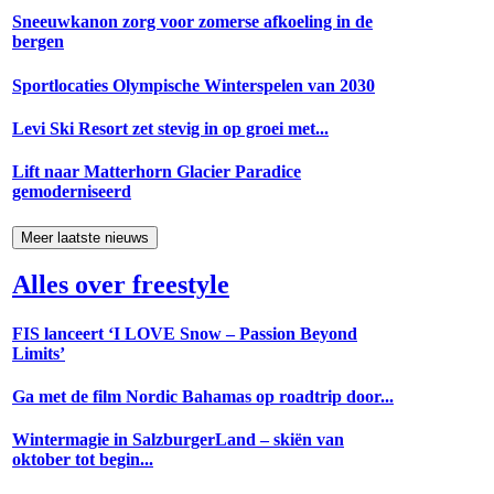
Sneeuwkanon zorg voor zomerse afkoeling in de
bergen
Sportlocaties Olympische Winterspelen van 2030
Levi Ski Resort zet stevig in op groei met...
Lift naar Matterhorn Glacier Paradice
gemoderniseerd
Meer laatste nieuws
Alles over freestyle
FIS lanceert ‘I LOVE Snow – Passion Beyond
Limits’
Ga met de film Nordic Bahamas op roadtrip door...
Wintermagie in SalzburgerLand – skiën van
oktober tot begin...