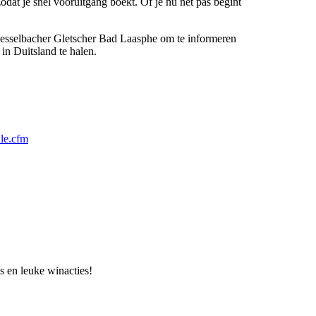
odat je snel vooruitgang boekt. Of je nu net pas begint
Hesselbacher Gletscher Bad Laasphe om te informeren
in Duitsland te halen.
ule.cfm
s en leuke winacties!