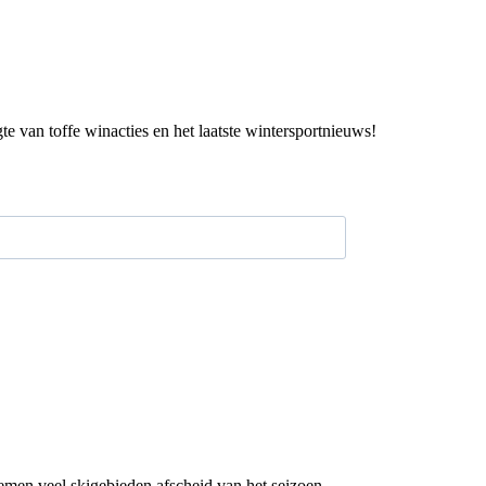
gte van toffe winacties en het laatste wintersportnieuws!
men veel skigebieden afscheid van het seizoen...