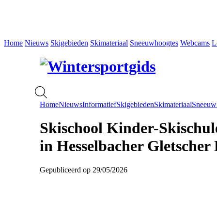
Home
Nieuws
Skigebieden
Skimateriaal
Sneeuwhoogtes
Webcams
L
Home
Nieuws
Informatief
Skigebieden
Skimateriaal
Sneeuw
Skischool Kinder-Skischul
in Hesselbacher Gletscher
Gepubliceerd op 29/05/2026