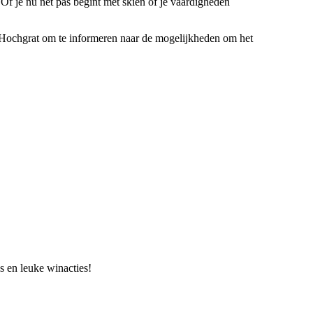
 Of je nu net pas begint met skiën of je vaardigheden
 Hochgrat om te informeren naar de mogelijkheden om het
s en leuke winacties!