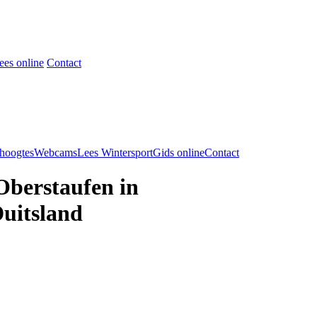
ees online
Contact
hoogtes
Webcams
Lees WintersportGids online
Contact
Oberstaufen in
uitsland