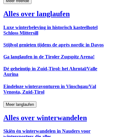
Meer freeride
Alles over langlaufen
Luxe winterbeleving in historisch kasteelhotel
Schloss Mittersill
Stijlvol genieten tijdens de après nordic in Davos
Ga langlaufen in de Tiroler Zugspitz Arena!
Dé geheimtip in Zuid-Tirol: het Ahrntal/Valle
Aurina
Eindeloze winteravonturen in Vinschgau/Val
Venosta, Zuid-Tirol
Meer langlaufen
Alles over winterwandelen
Skiën én winterwandelen in Nauders voor
wintersporters die alles...