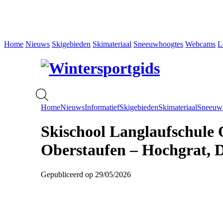
Home
Nieuws
Skigebieden
Skimateriaal
Sneeuwhoogtes
Webcams
L
Home
Nieuws
Informatief
Skigebieden
Skimateriaal
Sneeuw
Skischool Langlaufschule 
Oberstaufen – Hochgrat, D
Gepubliceerd op 29/05/2026