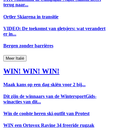
terug naar...
Ortler Skiarena in transitie
VIDEO: De toekomst van gletsjers: wat verandert
er in...
Bergen zonder barrières
Meer Italië
WIN! WIN! WIN!
Maak kans op een dag skiën voor 2 bij...
Dit zijn de winnaars van de WintersportGids-
winacties van dit...
Win de coolste heren ski-outfit van Protest
WIN een Ortovox Ravine 34 freeride rugzak