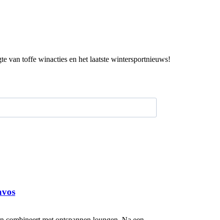
gte van toffe winacties en het laatste wintersportnieuws!
avos
fen combineert met ontspannen loungen. Na een...