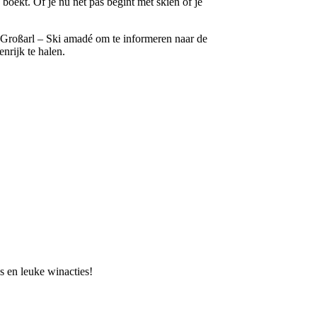
 boekt. Of je nu net pas begint met skiën of je
-Großarl – Ski amadé om te informeren naar de
nrijk te halen.
s en leuke winacties!