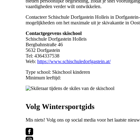
bieden persoonlijke begeleiding, zodat je snel vooruitgang
vaardigheden verder wilt ontwikkelen.
Contacteer Schischule Dorfgastein Holleis in Dorfgastein
mogelijkheden om het maximale uit je skivakantie in Ooste
Contactgegevens skischool
Schischule Dorfgastein Holleis
Bergbahnstraße 46
5632 Dorfgastein
Tel: 4364337538
Web:
https://www.schischuledorfgastein.at/
Type school: Skischool kinderen
Minimum leeftijd:
Volg Wintersportgids
Mis niets! Volg ons op social media voor het laatste nieuw