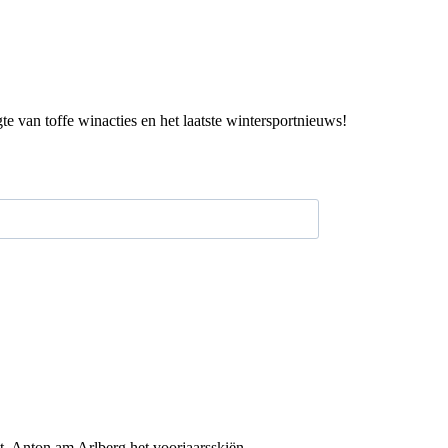
gte van toffe winacties en het laatste wintersportnieuws!
. Anton am Arlberg het voorjaarsskiën...