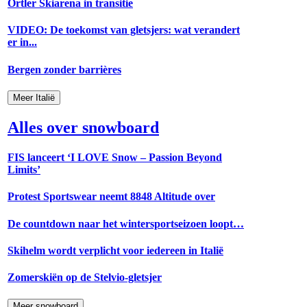
Ortler Skiarena in transitie
VIDEO: De toekomst van gletsjers: wat verandert
er in...
Bergen zonder barrières
Meer Italië
Alles over snowboard
FIS lanceert ‘I LOVE Snow – Passion Beyond
Limits’
Protest Sportswear neemt 8848 Altitude over
De countdown naar het wintersportseizoen loopt…
Skihelm wordt verplicht voor iedereen in Italië
Zomerskiën op de Stelvio-gletsjer
Meer snowboard