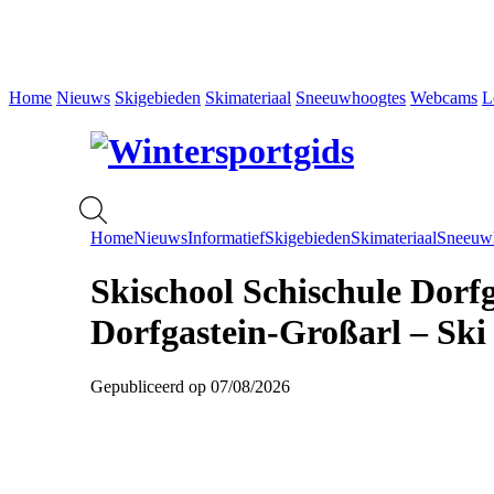
Home
Nieuws
Skigebieden
Skimateriaal
Sneeuwhoogtes
Webcams
L
Home
Nieuws
Informatief
Skigebieden
Skimateriaal
Sneeuw
Skischool Schischule Dorfg
Dorfgastein-Großarl – Ski
Gepubliceerd op 07/08/2026