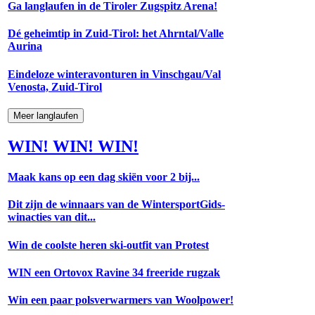
Ga langlaufen in de Tiroler Zugspitz Arena!
Dé geheimtip in Zuid-Tirol: het Ahrntal/Valle
Aurina
Eindeloze winteravonturen in Vinschgau/Val
Venosta, Zuid-Tirol
Meer langlaufen
WIN! WIN! WIN!
Maak kans op een dag skiën voor 2 bij...
Dit zijn de winnaars van de WintersportGids-
winacties van dit...
Win de coolste heren ski-outfit van Protest
WIN een Ortovox Ravine 34 freeride rugzak
Win een paar polsverwarmers van Woolpower!