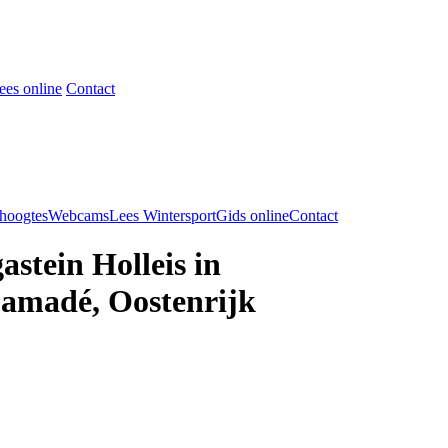
ees online
Contact
hoogtes
Webcams
Lees WintersportGids online
Contact
astein Holleis in
 amadé, Oostenrijk