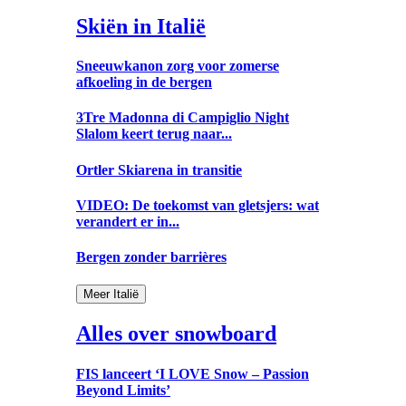
Skiën in Italië
Sneeuwkanon zorg voor zomerse
afkoeling in de bergen
3Tre Madonna di Campiglio Night
Slalom keert terug naar...
Ortler Skiarena in transitie
VIDEO: De toekomst van gletsjers: wat
verandert er in...
Bergen zonder barrières
Meer Italië
Alles over snowboard
FIS lanceert ‘I LOVE Snow – Passion
Beyond Limits’