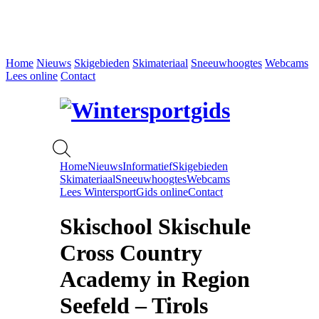
Home
Nieuws
Skigebieden
Skimateriaal
Sneeuwhoogtes
Webcams
Lees online
Contact
Home
Nieuws
Informatief
Skigebieden
Skimateriaal
Sneeuwhoogtes
Webcams
Lees WintersportGids online
Contact
Skischool Skischule
Cross Country
Academy in Region
Seefeld – Tirols