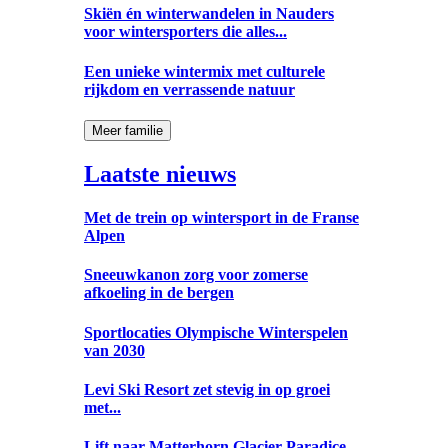
Skiën én winterwandelen in Nauders
voor wintersporters die alles...
Een unieke wintermix met culturele
rijkdom en verrassende natuur
Meer familie
Laatste nieuws
Met de trein op wintersport in de Franse
Alpen
Sneeuwkanon zorg voor zomerse
afkoeling in de bergen
Sportlocaties Olympische Winterspelen
van 2030
Levi Ski Resort zet stevig in op groei
met...
Lift naar Matterhorn Glacier Paradice