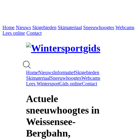
Home
Nieuws
Skigebieden
Skimateriaal
Sneeuwhoogtes
Webcams
Lees online
Contact
Home
Nieuws
Informatief
Skigebieden
Skimateriaal
Sneeuwhoogtes
Webcams
Lees WintersportGids online
Contact
Actuele
sneeuwhoogtes in
Weissensee-
Bergbahn,