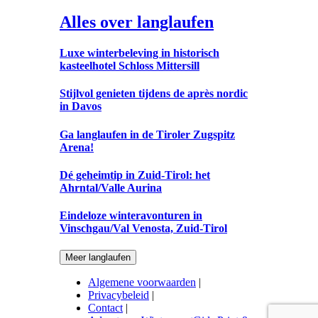
Alles over langlaufen
Luxe winterbeleving in historisch
kasteelhotel Schloss Mittersill
Stijlvol genieten tijdens de après nordic
in Davos
Ga langlaufen in de Tiroler Zugspitz
Arena!
Dé geheimtip in Zuid-Tirol: het
Ahrntal/Valle Aurina
Eindeloze winteravonturen in
Vinschgau/Val Venosta, Zuid-Tirol
Meer langlaufen
Algemene voorwaarden
|
Privacybeleid
|
Contact
|