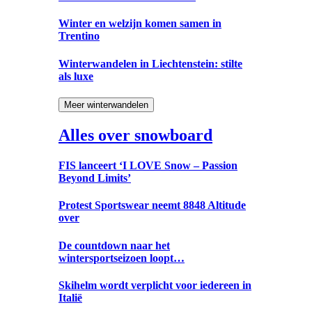
Winter en welzijn komen samen in
Trentino
Winterwandelen in Liechtenstein: stilte
als luxe
Meer winterwandelen
Alles over snowboard
FIS lanceert ‘I LOVE Snow – Passion
Beyond Limits’
Protest Sportswear neemt 8848 Altitude
over
De countdown naar het
wintersportseizoen loopt…
Skihelm wordt verplicht voor iedereen in
Italië